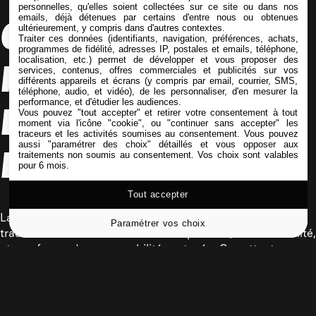
personnelles, qu'elles soient collectées sur ce site ou dans nos
emails, déjà détenues par certains d'entre nous ou obtenues
GÉNÉRATION Z : UN
ultérieurement, y compris dans d'autres contextes.
Traiter ces données (identifiants, navigation, préférences, achats,
programmes de fidélité, adresses IP, postales et emails, téléphone,
localisation, etc.) permet de développer et vous proposer des
PROFIL ALIGNÉ SUR
services, contenus, offres commerciales et publicités sur vos
différents appareils et écrans (y compris par email, courrier, SMS,
téléphone, audio, et vidéo), de les personnaliser, d'en mesurer la
performance, et d'étudier les audiences.
LES NOUVEAUX
Vous pouvez "tout accepter" et retirer votre consentement à tout
moment via l'icône "cookie", ou "continuer sans accepter" les
traceurs et les activités soumises au consentement. Vous pouvez
aussi "paramétrer des choix" détaillés et vous opposer aux
ENJEUX RH
traitements non soumis au consentement. Vos choix sont valables
pour 6 mois.
Tout accepter
La Gen Z n’adhère plus aux modèles hiérarchiques
Paramétrer vos choix
traditionnels. Elle attend de la transparence, de la flexibilité,
et une forme de responsabilité partagée. Ces attentes ne
sont pas des freins : ce sont des leviers puissants pour
repenser les politiques RH.
Qui mieux que des jeunes formés aux réalités du terrain
peut incarner cette évolution ?