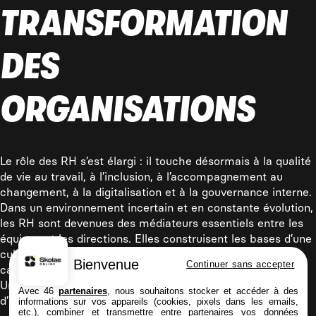
TRANSFORMATION
DES
ORGANISATIONS
Le rôle des RH s’est élargi : il touche désormais à la qualité
de vie au travail, à l’inclusion, à l’accompagnement au
changement, à la digitalisation et à la gouvernance interne.
Dans un environnement incertain et en constante évolution,
les RH sont devenues des médiateurs essentiels entre les
équipes et les directions. Elles construisent les bases d’une
culture solide, anticipent les tensions, accompagnent les
Bienvenue
Continuer sans accepter
carrières, et donnent du sens aux dynamiques collectives.
Un métier de terrain, mais aussi un métier de vision et
Avec 46
partenaires
, nous souhaitons stocker et accéder à des
d’impact.
informations sur vos appareils (cookies, pixels dans les emails,
etc.), combiner et transmettre entre partenaires vos données