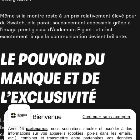
Même si la montre reste à un prix relativement élevé pour
du Swatch, elle paraît soudainement accessible grâce à
l’image prestigieuse d’Audemars Piguet : et c’est
exactement là que la communication devient brillante.
LE POUVOIR DU
MANQUE ET DE
L’EXCLUSIVITÉ
Bienvenue
Continuer sans accepter
La collection n’était disponible que dans certaines
boutiques physiques, avec des stocks limités et une
Avec 46
partenaires
, nous souhaitons stocker et accéder à des
informations sur vos appareils (cookies, pixels dans les emails,
communication très mystérieuse avant le lancement.
etc.), combiner et transmettre entre partenaires vos données