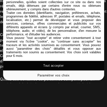
Résultat : un énorme sentiment d’urgence s’est créé sur les
personnelles, qu'elles soient collectées sur ce site ou dans nos
emails, déjà détenues par certains d'entre nous ou obtenues
réseaux sociaux. Très vite, TikTok, Instagram et X se sont
ultérieurement, y compris dans d'autres contextes.
remplis de vidéos de files d’attente, de campements devant
Traiter ces données (identifiants, navigation, préférences, achats,
les magasins, de réactions de clients et de vidéos
programmes de fidélité, adresses IP, postales et emails, téléphone,
localisation, etc.) permet de développer et vous proposer des
de précipitations à l’intérieur des boutiques.
services, contenus, offres commerciales et publicités sur vos
différents appareils et écrans (y compris par email, courrier, SMS,
téléphone, audio, et vidéo), de les personnaliser, d'en mesurer la
performance, et d'étudier les audiences.
Certaines scènes sont même devenues incontrôlables, au
Vous pouvez "tout accepter" et retirer votre consentement à tout
point que plusieurs magasins ont dû fermer
moment via l'icône "cookie", ou "continuer sans accepter" les
temporairement face à l’affluence. En réalité, la montre
traceurs et les activités soumises au consentement. Vous pouvez
aussi "paramétrer des choix" détaillés et vous opposer aux
elle-même n’est plus le seul produit vendu.
traitements non soumis au consentement. Vos choix sont valables
Ce que l’on vend, c’est l’expérience, le sentiment
pour 6 mois.
d’appartenir à un événement, la rareté et surtout… la
Tout accepter
preuve sociale.
Paramétrer vos choix
Quand des centaines de personnes campent pour un
produit, celui-ci devient automatiquement désirable.
LE RÔLE CAPITAL