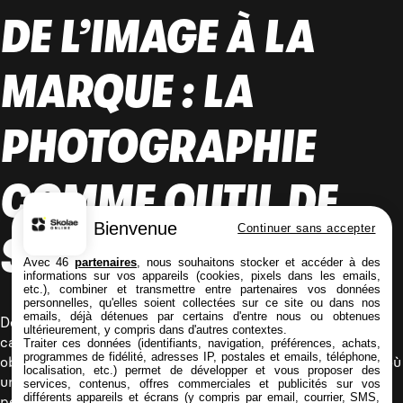
DE L’IMAGE À LA
MARQUE : LA
PHOTOGRAPHIE
COMME OUTIL DE
Bienvenue
Continuer sans accepter
STORYTELLING
Avec 46
partenaires
, nous souhaitons stocker et accéder à des
informations sur vos appareils (cookies, pixels dans les emails,
etc.), combiner et transmettre entre partenaires vos données
personnelles, qu'elles soient collectées sur ce site ou dans nos
emails, déjà détenues par certains d'entre nous ou obtenues
Derrière cette vague de filtres et de lumières dorées se
ultérieurement, y compris dans d'autres contextes.
cache une leçon de communication. En effet, les marques
Traiter ces données (identifiants, navigation, préférences, achats,
programmes de fidélité, adresses IP, postales et emails, téléphone,
observent attentivement ce type de mouvements viraux, où
localisation, etc.) permet de développer et vous proposer des
une simple signature photographique peut transformer la
services, contenus, offres commerciales et publicités sur vos
différents appareils et écrans (y compris par email, courrier, SMS,
perception d’une campagne. L’esthétique devient ici un