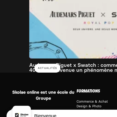
Audemars Piguet x Swatch : comm
ACTUALITÉS
400€ est devenue un phénomène 
FORMATIONS
Skolae online est une école du
Groupe
Commerce & Achat
Design & Photo
Comptabilité & Finance
Bienvenue
Immobilier