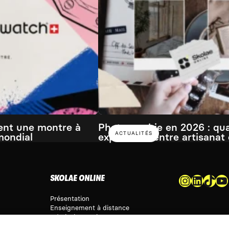
ent une montre à
Photographie en 2026 : qu
ACTUALITÉS
mondial
expérience entre artisanat e
Instagram
LinkedIn
TikTok
YouTube
SKOLAE ONLINE
Présentation
Enseignement à distance
Admission & Financement
Alternance & entreprise