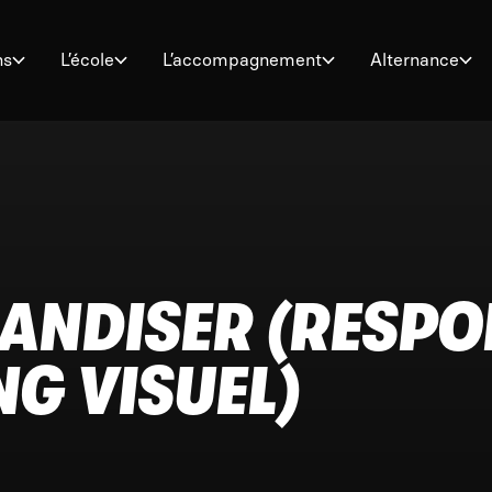
ns
L’école
L’accompagnement
Alternance
ANDISER (RESPO
G VISUEL)