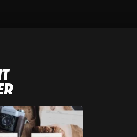
NT
ER