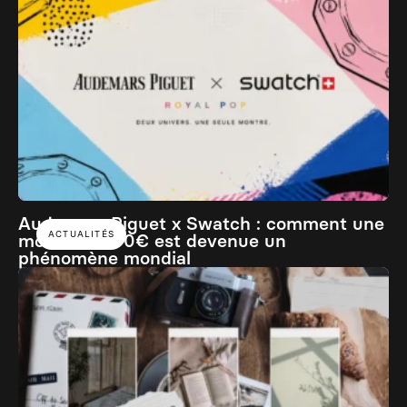
Audemars Piguet x Swatch : comment une
ACTUALITÉS
montre à 400€ est devenue un
phénomène mondial