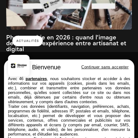
Photographie en 2026 : quand l’image
ACTUALITÉS
devient une expérience entre artisanat et
digital
Bienvenue
Continuer sans accepter
Skolae online est une école du Groupe
Avec 46
partenaires
, nous souhaitons stocker et accéder à des
informations sur vos appareils (cookies, pixels dans les emails,
etc.), combiner et transmettre entre partenaires vos données
personnelles, qu'elles soient collectées sur ce site ou dans nos
emails, déjà détenues par certains d'entre nous ou obtenues
FORMATIONS
SKOLAE ONLINE
ultérieurement, y compris dans d'autres contextes.
Traiter ces données (identifiants, navigation, préférences, achats,
Commerce & Achat
Présentation
programmes de fidélité, adresses IP, postales et emails, téléphone,
Design & Photo
Enseignement à distance
localisation, etc.) permet de développer et vous proposer des
services, contenus, offres commerciales et publicités sur vos
Comptabilité & Finance
Admission & Financement
différents appareils et écrans (y compris par email, courrier, SMS,
Immobilier
Alternance & entreprise
téléphone, audio, et vidéo), de les personnaliser, d'en mesurer la
Marketing & Communication
Rythmes & contrats
performance, et d'étudier les audiences.
RH
Entreprises partenaires