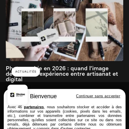
Photographie en 2026 : quand l’image
ACTUALITÉS
devient une expérience entre artisanat et
digital
Bienvenue
Continuer sans accepter
Skolae online est une école du Groupe
Avec 46
partenaires
, nous souhaitons stocker et accéder à des
informations sur vos appareils (cookies, pixels dans les emails,
etc.), combiner et transmettre entre partenaires vos données
personnelles, qu'elles soient collectées sur ce site ou dans nos
emails, déjà détenues par certains d'entre nous ou obtenues
FORMATIONS
SKOLAE ONLINE
ultérieurement, y compris dans d'autres contextes.