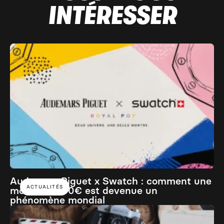
INTÉRESSER
Audemars Piguet x Swatch : comment une
ACTUALITÉS
montre à 400€ est devenue un
phénomène mondial