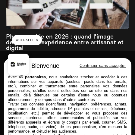
Photographie en 2026 : quand l’image
ACTUALITÉS
devient une expérience entre artisanat et
digital
Bienvenue
Continuer sans accepter
Skolae online est une école du Groupe
Avec 46
partenaires
, nous souhaitons stocker et accéder à des
informations sur vos appareils (cookies, pixels dans les emails,
etc.), combiner et transmettre entre partenaires vos données
personnelles, qu'elles soient collectées sur ce site ou dans nos
emails, déjà détenues par certains d'entre nous ou obtenues
FORMATIONS
SKOLAE ONLINE
ultérieurement, y compris dans d'autres contextes.
Traiter ces données (identifiants, navigation, préférences, achats,
Commerce & Achat
Présentation
programmes de fidélité, adresses IP, postales et emails, téléphone,
Design & Photo
Enseignement à distance
localisation, etc.) permet de développer et vous proposer des
services, contenus, offres commerciales et publicités sur vos
Comptabilité & Finance
Admission & Financement
différents appareils et écrans (y compris par email, courrier, SMS,
Immobilier
Alternance & entreprise
téléphone, audio, et vidéo), de les personnaliser, d'en mesurer la
Marketing & Communication
Rythmes & contrats
performance, et d'étudier les audiences.
RH
Entreprises partenaires