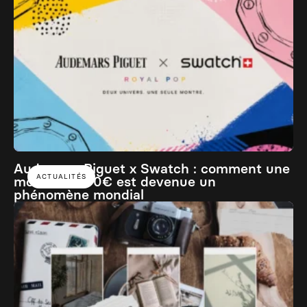
Audemars Piguet x Swatch : comment une
ACTUALITÉS
montre à 400€ est devenue un
phénomène mondial