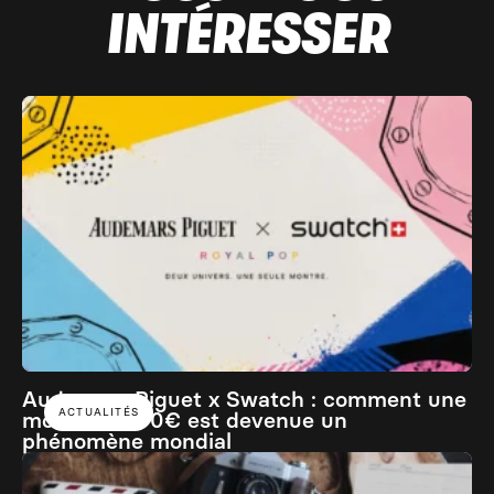
INTÉRESSER
Audemars Piguet x Swatch : comment une
ACTUALITÉS
montre à 400€ est devenue un
phénomène mondial