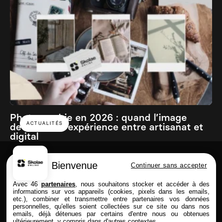
Photographie en 2026 : quand l’image
ACTUALITÉS
devient une expérience entre artisanat et
digital
Bienvenue
Continuer sans accepter
Skolae online est une école du Groupe
Avec 46
partenaires
, nous souhaitons stocker et accéder à des
informations sur vos appareils (cookies, pixels dans les emails,
etc.), combiner et transmettre entre partenaires vos données
personnelles, qu'elles soient collectées sur ce site ou dans nos
emails, déjà détenues par certains d'entre nous ou obtenues
FORMATIONS
SKOLAE ONLINE
ultérieurement, y compris dans d'autres contextes.