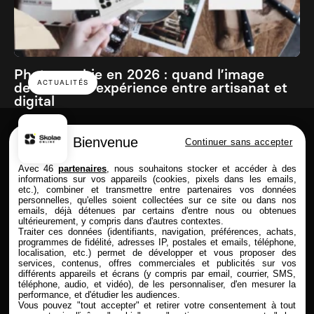
Photographie en 2026 : quand l’image
ACTUALITÉS
devient une expérience entre artisanat et
digital
Bienvenue
Continuer sans accepter
Skolae online est une école du Groupe
Avec 46
partenaires
, nous souhaitons stocker et accéder à des
informations sur vos appareils (cookies, pixels dans les emails,
etc.), combiner et transmettre entre partenaires vos données
personnelles, qu'elles soient collectées sur ce site ou dans nos
emails, déjà détenues par certains d'entre nous ou obtenues
FORMATIONS
SKOLAE ONLINE
ultérieurement, y compris dans d'autres contextes.
Traiter ces données (identifiants, navigation, préférences, achats,
Commerce & Achat
Présentation
programmes de fidélité, adresses IP, postales et emails, téléphone,
Design & Photo
Enseignement à distance
localisation, etc.) permet de développer et vous proposer des
services, contenus, offres commerciales et publicités sur vos
Comptabilité & Finance
Admission & Financement
différents appareils et écrans (y compris par email, courrier, SMS,
Immobilier
Alternance & entreprise
téléphone, audio, et vidéo), de les personnaliser, d'en mesurer la
Marketing & Communication
Rythmes & contrats
performance, et d'étudier les audiences.
RH
Entreprises partenaires
Vous pouvez "tout accepter" et retirer votre consentement à tout