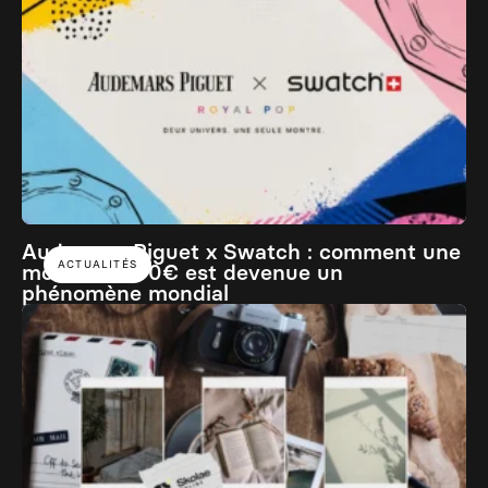
Audemars Piguet x Swatch : comment une
ACTUALITÉS
montre à 400€ est devenue un
phénomène mondial