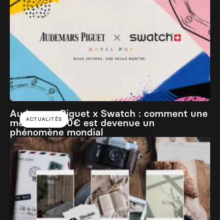
Audemars Piguet x Swatch : comment une
ACTUALITÉS
montre à 400€ est devenue un
phénomène mondial