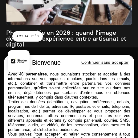
Photographie en 2026 : quand l’image
ACTUALITÉS
devient une expérience entre artisanat et
digital
Bienvenue
Continuer sans accepter
Skolae online est une école du Groupe
Avec 46
partenaires
, nous souhaitons stocker et accéder à des
informations sur vos appareils (cookies, pixels dans les emails,
etc.), combiner et transmettre entre partenaires vos données
personnelles, qu'elles soient collectées sur ce site ou dans nos
emails, déjà détenues par certains d'entre nous ou obtenues
FORMATIONS
SKOLAE ONLINE
ultérieurement, y compris dans d'autres contextes.
Traiter ces données (identifiants, navigation, préférences, achats,
Commerce & Achat
Présentation
programmes de fidélité, adresses IP, postales et emails, téléphone,
Design & Photo
Enseignement à distance
localisation, etc.) permet de développer et vous proposer des
services, contenus, offres commerciales et publicités sur vos
Comptabilité & Finance
Admission & Financement
différents appareils et écrans (y compris par email, courrier, SMS,
Immobilier
Alternance & entreprise
téléphone, audio, et vidéo), de les personnaliser, d'en mesurer la
Marketing & Communication
Rythmes & contrats
performance, et d'étudier les audiences.
RH
Entreprises partenaires
Vous pouvez "tout accepter" et retirer votre consentement à tout