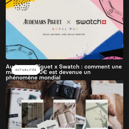
Audemars Piguet x Swatch : comment une
ACTUALITÉS
montre à 400€ est devenue un
phénomène mondial