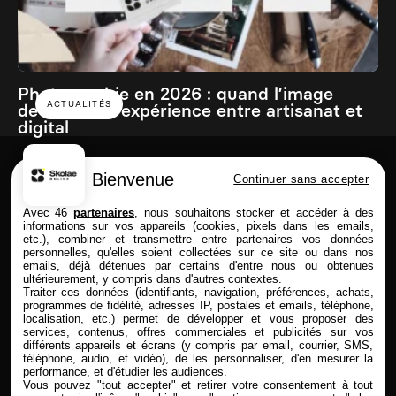
Photographie en 2026 : quand l’image
ACTUALITÉS
devient une expérience entre artisanat et
digital
Bienvenue
Continuer sans accepter
Skolae online est une école du Groupe
Avec 46
partenaires
, nous souhaitons stocker et accéder à des
informations sur vos appareils (cookies, pixels dans les emails,
etc.), combiner et transmettre entre partenaires vos données
personnelles, qu'elles soient collectées sur ce site ou dans nos
emails, déjà détenues par certains d'entre nous ou obtenues
FORMATIONS
SKOLAE ONLINE
ultérieurement, y compris dans d'autres contextes.
Traiter ces données (identifiants, navigation, préférences, achats,
Commerce & Achat
Présentation
programmes de fidélité, adresses IP, postales et emails, téléphone,
Design & Photo
Enseignement à distance
localisation, etc.) permet de développer et vous proposer des
services, contenus, offres commerciales et publicités sur vos
Comptabilité & Finance
Admission & Financement
différents appareils et écrans (y compris par email, courrier, SMS,
Immobilier
Alternance & entreprise
téléphone, audio, et vidéo), de les personnaliser, d'en mesurer la
Marketing & Communication
Rythmes & contrats
performance, et d'étudier les audiences.
RH
Entreprises partenaires
Vous pouvez "tout accepter" et retirer votre consentement à tout