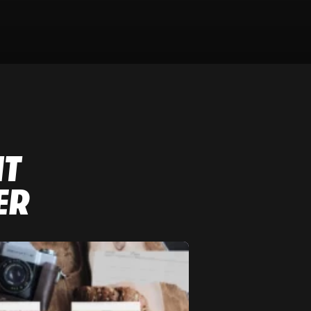
NT
ER