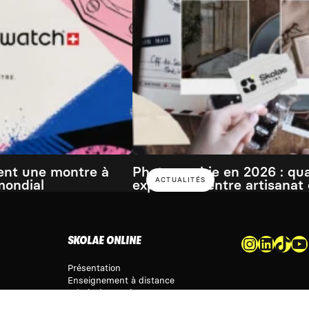
ent une montre à
Photographie en 2026 : qu
ACTUALITÉS
mondial
expérience entre artisanat e
Instagram
LinkedIn
TikTok
YouTube
SKOLAE ONLINE
Présentation
Enseignement à distance
Admission & Financement
Alternance & entreprise