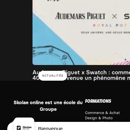
Audemars Piguet x Swatch : comm
ACTUALITÉS
400€ est devenue un phénomène 
FORMATIONS
Skolae online est une école du
Groupe
Commerce & Achat
Design & Photo
Comptabilité & Finance
Bienvenue
Immobilier