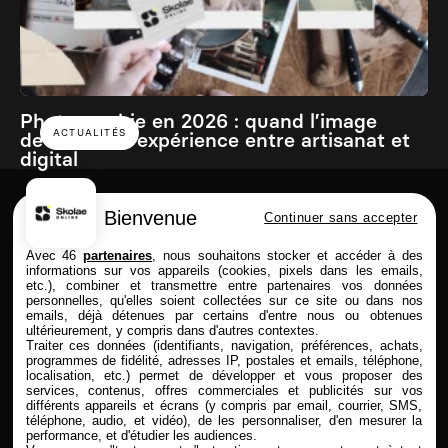
Photographie en 2026 : quand l’image
ACTUALITÉS
devient une expérience entre artisanat et
digital
Bienvenue
Continuer sans accepter
Skolae online est une école du Groupe
Avec 46
partenaires
, nous souhaitons stocker et accéder à des
informations sur vos appareils (cookies, pixels dans les emails,
etc.), combiner et transmettre entre partenaires vos données
personnelles, qu'elles soient collectées sur ce site ou dans nos
emails, déjà détenues par certains d'entre nous ou obtenues
FORMATIONS
SKOLAE ONLINE
ultérieurement, y compris dans d'autres contextes.
Traiter ces données (identifiants, navigation, préférences, achats,
Commerce & Achat
Présentation
programmes de fidélité, adresses IP, postales et emails, téléphone,
Design & Photo
Enseignement à distance
localisation, etc.) permet de développer et vous proposer des
services, contenus, offres commerciales et publicités sur vos
Comptabilité & Finance
Admission & Financement
différents appareils et écrans (y compris par email, courrier, SMS,
Immobilier
Alternance & entreprise
téléphone, audio, et vidéo), de les personnaliser, d'en mesurer la
Marketing & Communication
Rythmes & contrats
performance, et d'étudier les audiences.
RH
Entreprises partenaires