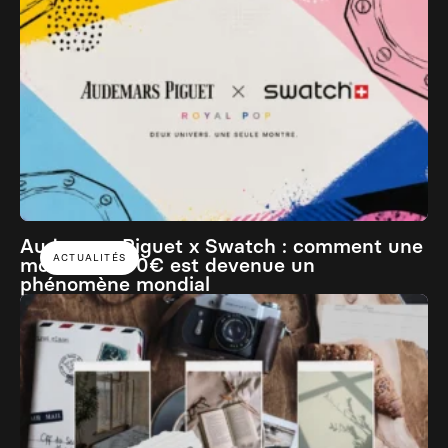
Audemars Piguet x Swatch : comment une
ACTUALITÉS
montre à 400€ est devenue un
phénomène mondial