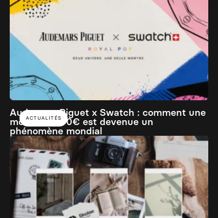
Audemars Piguet x Swatch : comment une
ACTUALITÉS
montre à 400€ est devenue un
phénomène mondial