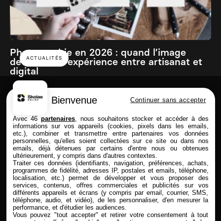
Photographie en 2026 : quand l’image
ACTUALITÉS
devient une expérience entre artisanat et
digital
Bienvenue
Continuer sans accepter
Skolae online est une école du Groupe
Avec 46
partenaires
, nous souhaitons stocker et accéder à des
informations sur vos appareils (cookies, pixels dans les emails,
etc.), combiner et transmettre entre partenaires vos données
personnelles, qu'elles soient collectées sur ce site ou dans nos
emails, déjà détenues par certains d'entre nous ou obtenues
FORMATIONS
SKOLAE ONLINE
ultérieurement, y compris dans d'autres contextes.
Traiter ces données (identifiants, navigation, préférences, achats,
Commerce & Achat
Présentation
programmes de fidélité, adresses IP, postales et emails, téléphone,
Design & Photo
Enseignement à distance
localisation, etc.) permet de développer et vous proposer des
services, contenus, offres commerciales et publicités sur vos
Comptabilité & Finance
Admission & Financement
différents appareils et écrans (y compris par email, courrier, SMS,
Immobilier
Alternance & entreprise
téléphone, audio, et vidéo), de les personnaliser, d'en mesurer la
Marketing & Communication
Rythmes & contrats
performance, et d'étudier les audiences.
RH
Entreprises partenaires
Vous pouvez "tout accepter" et retirer votre consentement à tout