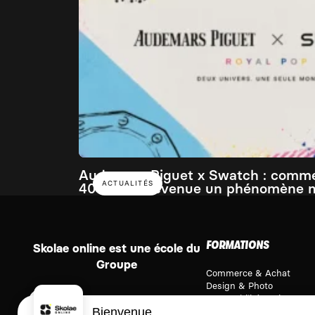
Audemars Piguet x Swatch : comm
ACTUALITÉS
400€ est devenue un phénomène 
FORMATIONS
Skolae online est une école du
Groupe
Commerce & Achat
Design & Photo
Comptabilité & Finance
Bienvenue
Immobilier