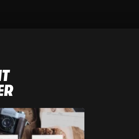
NT
ER