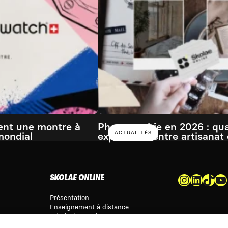
ent une montre à
Photographie en 2026 : qu
ACTUALITÉS
mondial
expérience entre artisanat e
Instagram
LinkedIn
TikTok
YouTube
SKOLAE ONLINE
Présentation
Enseignement à distance
Admission & Financement
Alternance & entreprise