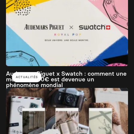
Audemars Piguet x Swatch : comment une
ACTUALITÉS
montre à 400€ est devenue un
phénomène mondial