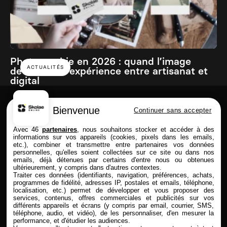
Photographie en 2026 : quand l’image
ACTUALITÉS
devient une expérience entre artisanat et
digital
Bienvenue
Continuer sans accepter
Skolae online est une école du Groupe
Avec 46
partenaires
, nous souhaitons stocker et accéder à des
informations sur vos appareils (cookies, pixels dans les emails,
etc.), combiner et transmettre entre partenaires vos données
personnelles, qu'elles soient collectées sur ce site ou dans nos
emails, déjà détenues par certains d'entre nous ou obtenues
FORMATIONS
SKOLAE ONLINE
ultérieurement, y compris dans d'autres contextes.
Traiter ces données (identifiants, navigation, préférences, achats,
Commerce & Achat
Présentation
programmes de fidélité, adresses IP, postales et emails, téléphone,
Design & Photo
Enseignement à distance
localisation, etc.) permet de développer et vous proposer des
services, contenus, offres commerciales et publicités sur vos
Comptabilité & Finance
Admission & Financement
différents appareils et écrans (y compris par email, courrier, SMS,
Immobilier
Alternance & entreprise
téléphone, audio, et vidéo), de les personnaliser, d'en mesurer la
Marketing & Communication
Rythmes & contrats
performance, et d'étudier les audiences.
RH
Entreprises partenaires