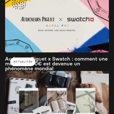
Audemars Piguet x Swatch : comment une
ACTUALITÉS
montre à 400€ est devenue un
phénomène mondial