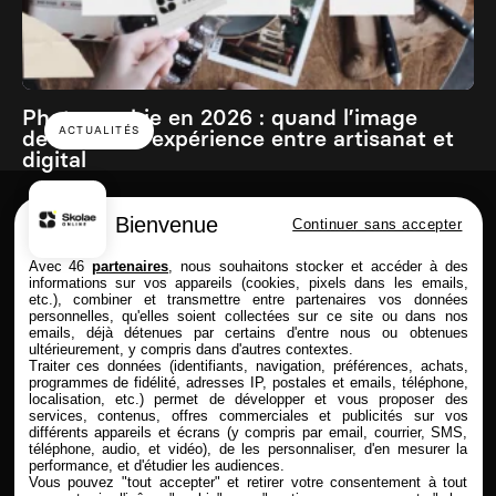
Photographie en 2026 : quand l’image
ACTUALITÉS
devient une expérience entre artisanat et
digital
Bienvenue
Continuer sans accepter
Skolae online est une école du Groupe
Avec 46
partenaires
, nous souhaitons stocker et accéder à des
informations sur vos appareils (cookies, pixels dans les emails,
etc.), combiner et transmettre entre partenaires vos données
personnelles, qu'elles soient collectées sur ce site ou dans nos
emails, déjà détenues par certains d'entre nous ou obtenues
FORMATIONS
SKOLAE ONLINE
ultérieurement, y compris dans d'autres contextes.
Traiter ces données (identifiants, navigation, préférences, achats,
Commerce & Achat
Présentation
programmes de fidélité, adresses IP, postales et emails, téléphone,
Design & Photo
Enseignement à distance
localisation, etc.) permet de développer et vous proposer des
services, contenus, offres commerciales et publicités sur vos
Comptabilité & Finance
Admission & Financement
différents appareils et écrans (y compris par email, courrier, SMS,
Immobilier
Alternance & entreprise
téléphone, audio, et vidéo), de les personnaliser, d'en mesurer la
Marketing & Communication
Rythmes & contrats
performance, et d'étudier les audiences.
RH
Entreprises partenaires
Vous pouvez "tout accepter" et retirer votre consentement à tout