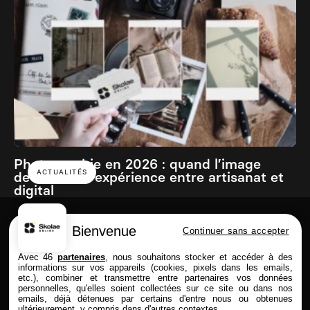
Photographie en 2026 : quand l’image
ACTUALITÉS
devient une expérience entre artisanat et
digital
Bienvenue
Continuer sans accepter
Skolae online est une école du Groupe
Avec 46
partenaires
, nous souhaitons stocker et accéder à des
informations sur vos appareils (cookies, pixels dans les emails,
etc.), combiner et transmettre entre partenaires vos données
personnelles, qu'elles soient collectées sur ce site ou dans nos
emails, déjà détenues par certains d'entre nous ou obtenues
FORMATIONS
SKOLAE ONLINE
ultérieurement, y compris dans d'autres contextes.