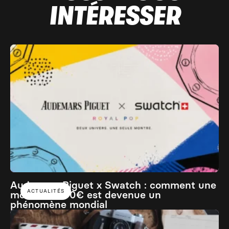
INTÉRESSER
Audemars Piguet x Swatch : comment une
ACTUALITÉS
montre à 400€ est devenue un
phénomène mondial