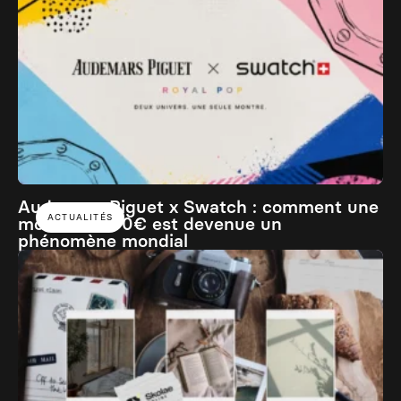
Audemars Piguet x Swatch : comment une
ACTUALITÉS
montre à 400€ est devenue un
phénomène mondial