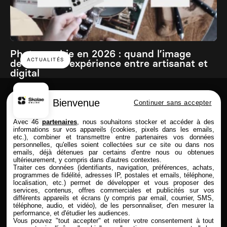
Photographie en 2026 : quand l’image
ACTUALITÉS
devient une expérience entre artisanat et
digital
Bienvenue
Continuer sans accepter
Skolae online est une école du Groupe
Avec 46
partenaires
, nous souhaitons stocker et accéder à des
informations sur vos appareils (cookies, pixels dans les emails,
etc.), combiner et transmettre entre partenaires vos données
personnelles, qu'elles soient collectées sur ce site ou dans nos
emails, déjà détenues par certains d'entre nous ou obtenues
FORMATIONS
SKOLAE ONLINE
ultérieurement, y compris dans d'autres contextes.
Traiter ces données (identifiants, navigation, préférences, achats,
Commerce & Achat
Présentation
programmes de fidélité, adresses IP, postales et emails, téléphone,
Design & Photo
Enseignement à distance
localisation, etc.) permet de développer et vous proposer des
services, contenus, offres commerciales et publicités sur vos
Comptabilité & Finance
Admission & Financement
différents appareils et écrans (y compris par email, courrier, SMS,
Immobilier
Alternance & entreprise
téléphone, audio, et vidéo), de les personnaliser, d'en mesurer la
Marketing & Communication
Rythmes & contrats
performance, et d'étudier les audiences.
RH
Entreprises partenaires
Vous pouvez "tout accepter" et retirer votre consentement à tout