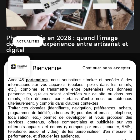
Photographie en 2026 : quand l’image
ACTUALITÉS
devient une expérience entre artisanat et
digital
Bienvenue
Continuer sans accepter
Skolae online est une école du Groupe
Avec 46
partenaires
, nous souhaitons stocker et accéder à des
informations sur vos appareils (cookies, pixels dans les emails,
etc.), combiner et transmettre entre partenaires vos données
personnelles, qu'elles soient collectées sur ce site ou dans nos
emails, déjà détenues par certains d'entre nous ou obtenues
FORMATIONS
SKOLAE ONLINE
ultérieurement, y compris dans d'autres contextes.
Traiter ces données (identifiants, navigation, préférences, achats,
Commerce & Achat
Présentation
programmes de fidélité, adresses IP, postales et emails, téléphone,
Design & Photo
Enseignement à distance
localisation, etc.) permet de développer et vous proposer des
services, contenus, offres commerciales et publicités sur vos
Comptabilité & Finance
Admission & Financement
différents appareils et écrans (y compris par email, courrier, SMS,
Immobilier
Alternance & entreprise
téléphone, audio, et vidéo), de les personnaliser, d'en mesurer la
Marketing & Communication
Rythmes & contrats
performance, et d'étudier les audiences.
RH
Entreprises partenaires