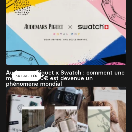
Audemars Piguet x Swatch : comment une
ACTUALITÉS
montre à 400€ est devenue un
phénomène mondial